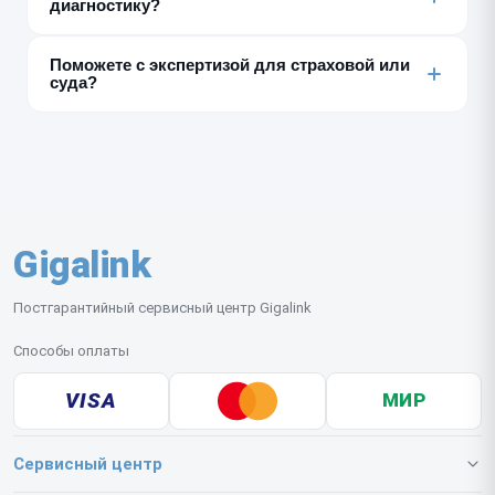
диагностику?
выполняем — с этим нужно обращаться в
авторизованный СЦ Gigalink.
Нет, заказ-наряд оформляется только с
Поможете с экспертизой для страховой или
совершеннолетним — родителем или законным
суда?
представителем.
Нет, для этого нужен сертифицированный
независимый эксперт. Мы можем дать только
внутреннее заключение по результатам диагностики
для собственных клиентов.
Gigalink
Постгарантийный сервисный центр Gigalink
Способы оплаты
VISA
МИР
Сервисный центр