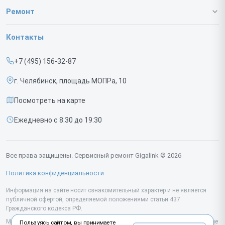
О нашем сервисе
Ремонт
Гарантия
Коммутаторов
Контакты
Прайс-лист
ИБП
+7 (495) 156-32-87
Срочный ремонт
г. Челябинск, площадь МОПРа, 10
Доставка и способы оплаты
Посмотреть на карте
Диагностика
Ежедневно с 8:30 до 19:30
Контакты
Все права защищены. Сервисный ремонт Gigalink © 2026
Политика конфиденциальности
Информация на сайте носит ознакомительный характер и не является
публичной офертой, определяемой положениями статьи 437
Гражданского кодекса РФ.
Мы специализируемся на обслуживании и ремонте техники Gigalink, но не
Пользуясь сайтом, вы принимаете