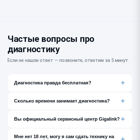
Частые вопросы про
диагностику
Если не нашли ответ — позвоните, ответим за 5 минут.
Диагностика правда бесплатная?
Да, если после диагностики вы делаете ремонт у нас.
Если решите не ремонтировать, диагностика платная
Сколько времени занимает диагностика?
— от 300 ₽, мы предупреждаем об этом заранее.
От 15 до 80 минут в зависимости от сложности
устройства и неисправности. Регламентное время —
Вы официальный сервисный центр Gigalink?
30 минут.
Нет, мы независимый постгарантийный сервис.
Мне нет 18 лет, могу я сам сдать технику на
Диагностику и ремонт по гарантии производителя не