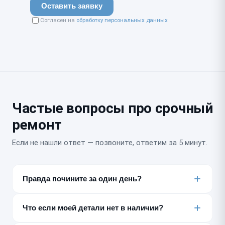
Оставить заявку
Согласен на
обработку персональных данных
Частые вопросы про срочный
ремонт
Если не нашли ответ — позвоните, ответим за 5 минут.
Правда почините за один день?
Большинство типовых неисправностей — да, за 30–
180 минут или несколько часов. Точный срок
Что если моей детали нет в наличии?
называем после бесплатной диагностики, до начала